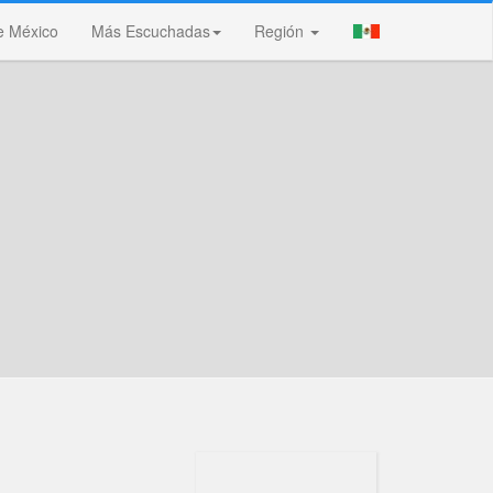
e México
Más Escuchadas
Región